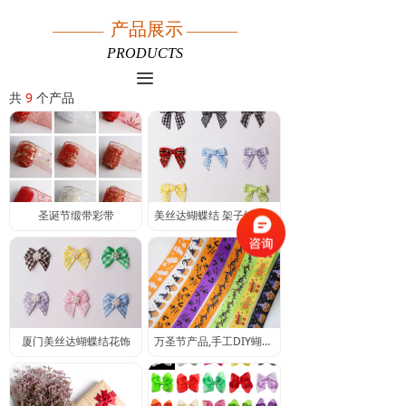
产品展示
————
————
PRODUCTS
끀
共
9
个产品
圣诞节缎带彩带
美丝达蝴蝶结 架子结 手打结
厦门美丝达蝴蝶结花饰
万圣节产品,手工DIY蝴蝶结发饰