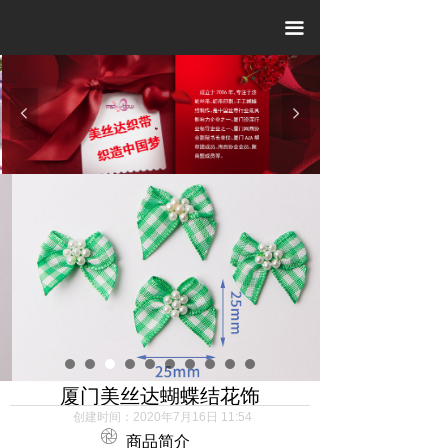
끀
넳
넲
厦门美丝达蝴蝶结花饰
创建时间：
2020年7月16日
11:54
ꁵ
商品简介