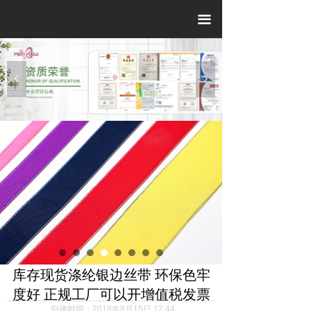
끀
넳
넲
库存现货涤纶银边丝带 环保色牢
度好 正规工厂可以开增值税发票
创建时间：
2018年8月15日
12:44