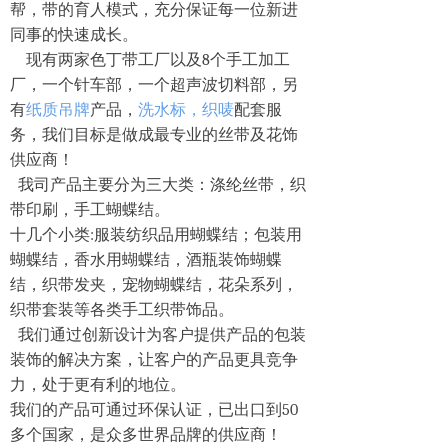
帮，带的育人模式，充分保证每一位新进
同事的快速成长。
现有两家色丁带工厂以及
8
个手工加工
厂，一个针车部，一个超声波切料部，另
有
纸质吊牌
产品，
洗水标，织唛
配套服
务，我们目标是做成最专业的丝带及花饰
供应商！
我司产品主要分为三大类：涤纶丝带，织
带印刷，手工蝴蝶结。
十几个小类
:
服装纺织品用蝴蝶结；包装用
蝴蝶结，香水用蝴蝶结，酒瓶装饰蝴蝶
结，织带发夹，宠物蝴蝶结，花朵系列，
织带套装等各类手工织带饰品。
我们通过创新设计为客户提供产品的包装
装饰的解决方案，让客户的产品更具竞争
力，处于更有利的地位。
我们的产品可通过环保认证，已出口到
50
多个国家，是众多世界品牌的供应商！