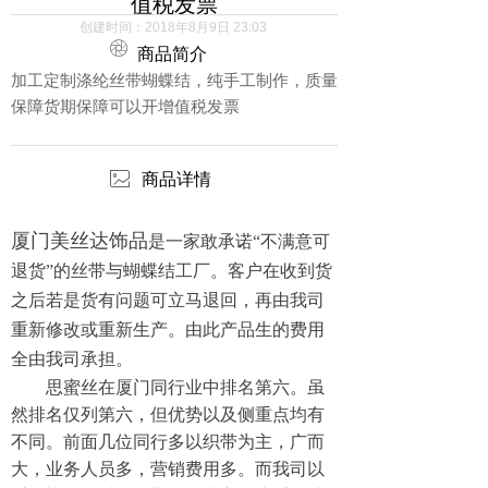
值税发票
创建时间：
2018年8月9日
23:03
ꁵ
商品简介
加工定制涤纶丝带蝴蝶结，纯手工制作，质量
保障货期保障可以开增值税发票
ꂈ
商品详情
厦门美丝达饰品
是一家敢承诺“不满意可
退货”的丝带与蝴蝶结工厂。客户在收到货
之后若是货有问题可立马退回，再由我司
重新修改或重新生产。由此产品生的费用
全由我司承担。
思蜜丝在厦门同行业中排名第六。虽
然排名仅列第六，但优势以及侧重点均有
不同。前面几位同行多以织带为主，广而
大，业务人员多，营销费用多。而我司以