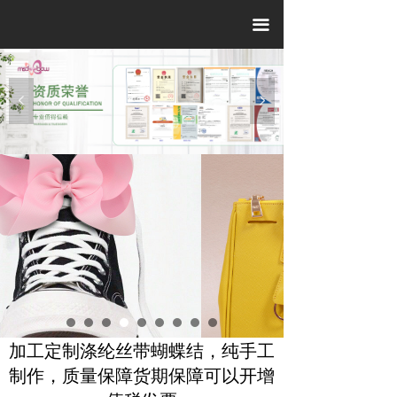
끀
넳
넲
加工定制涤纶丝带蝴蝶结，纯手工
制作，质量保障货期保障可以开增