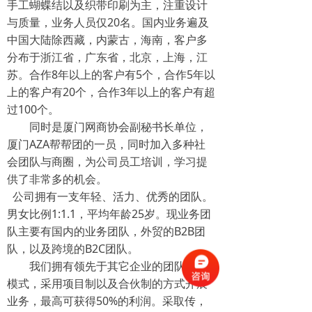
手工蝴蝶结以及织带印刷为主，注重设计
20
与质量，业务人员仅
名。国内业务遍及
中国大陆除西藏，内蒙古，海南，客户多
分布于浙江省，广东省，北京，
上海，江
8
5
5
苏。合作
年以上的客户有
个，合作
年以
20
3
上的客户有
个，合作
年以上的客户有超
100
过
个。
同时是厦门网商协会副秘书长单位，
AZA
厦门
帮帮团的一员，同时加入多种社
会团队与商圈，为公司员工培训，学习提
供了非常多的机会。
公司拥有一支年轻、活力、优秀的团队。
1:1.1
25
男女比例
，平均年龄
岁。现业务团
B2B
队主要有国内的业务团队，外贸的
团
B2C
队，以及跨境的
团队。
我们拥有领先于其它企业的团队管理
模式，采用项目制以及合伙制的方式开展
50%
业务，最高可获得
的利润。采取传，