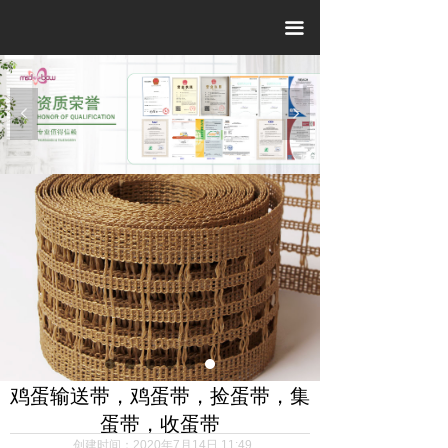
끀
넳
넲
鸡蛋输送带，鸡蛋带，捡蛋带，集
蛋带，收蛋带
创建时间：
2020年7月14日
11:49