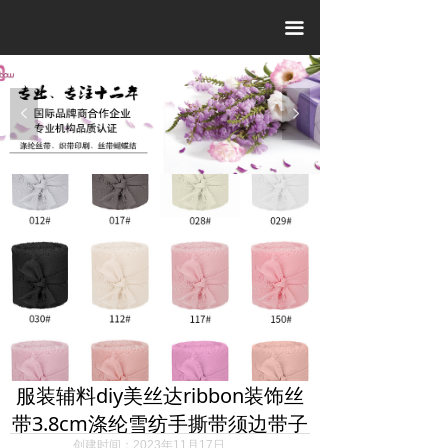
끀
넳
넲
服装辅料diy美丝达ribbon装饰丝
带3.8cm涤纶雪纺手撕带须边带子
创建时间：
2023年11月17日