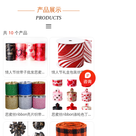
产品展示
————
————
PRODUCTS
끀
共
10
个产品
情人节丝带子批发思蜜丝ribbon切边织带印刷love爱心丝带
情人节礼盒包装丝带批发思蜜丝ribbon织带印刷条纹圆点蝴蝶结装饰
思蜜丝ribbon亮片织带情人节铁丝边丝带批发礼盒包装装饰带缎带子
思蜜丝ribbon涤纶色丁织带爱心嘴唇玫瑰花love印刷情人节丝带批发