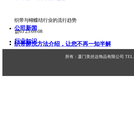
织带与蝴蝶结行业的流行趋势
公司新闻
넶
63
23-09-08
行业知识
织带酵洗方法介绍，让您不再一知半解
新品推介
所有：厦门美丝达饰品有限公司 TEL:13779
넶
183
19-12-27
发饰做法