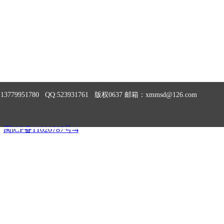
951780 QQ:523931761 版权0637 邮箱：xmmsd@126.com
闽ICP备11020787号-4