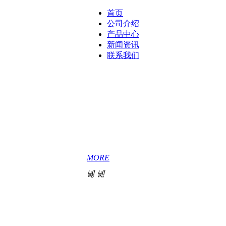
首页
公司介绍
产品中心
新闻资讯
联系我们
涤纶丝带
成立于2006年，专注于涤纶丝带，织带印
行业企业。是厦门网商协会副秘书长单位
合作10年以上的老客户有10个，5年以上的
免费设计，免费出稿件，
MORE
넳
넲